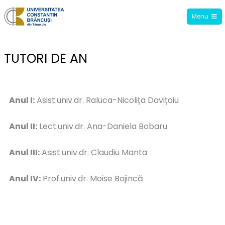
Menu
Facultatea de Științe ale Educației,
Drept și Administrație Publică
TUTORI DE AN
Anul I:
Asist.univ.dr. Raluca-Nicolița Davițoiu
Anul II:
Lect.univ.dr. Ana-Daniela Bobaru
Anul III:
Asist.univ.dr. Claudiu Manta
Anul IV:
Prof.univ.dr. Moise Bojincă