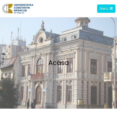
Menu
Facultatea de Științe ale Educației,
Drept și Administrație Publică
Acasa