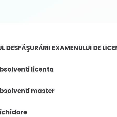
L DESFĂŞURĂRII EXAMENULUI DE LIC
bsolventi licenta
bsolventi master
lichidare