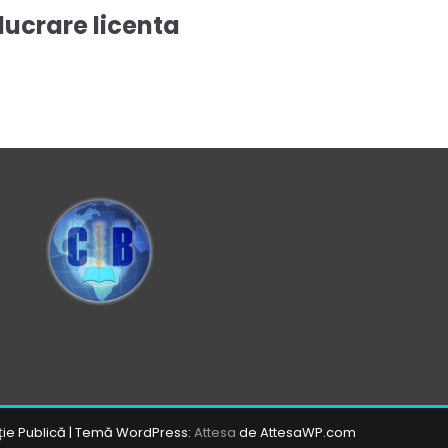
lucrare licenta
ție Publică
|
Temă WordPress:
Attesa
de AttesaWP.com