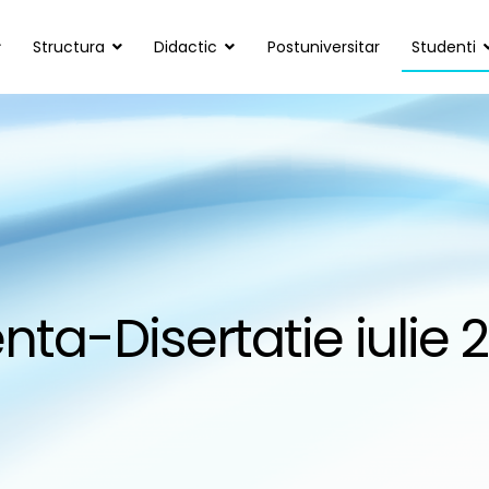
Structura
Didactic
Postuniversitar
Studenti
e ale Educației, Drept și Administrație Publică
re
enta-Disertatie iulie 